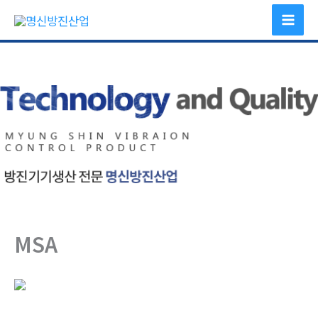
콘
텐
츠
로
건
너
뛰
기
MSA