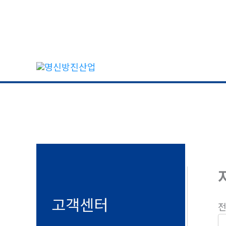
콘
텐
츠
로
건
너
뛰
기
고객센터
전