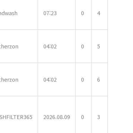
ndwash
07:23
0
4
therzon
04:02
0
5
therzon
04:02
0
6
SHFILTER365
2026.08.09
0
3