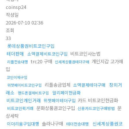
coinsp24
작성일
2026-07-10 02:36
조회
33
롯데상품권비트코인구입
테더판매
비트코인사는법
소액결제비트코인구입
trc20 구매
개인지갑 고가매
리플전송대행
신세계상품권테더구매
입
코인이체구입
리플송금업체
장외거
소액결제테더구매
위챗페이비트코인구입
래소
알리페이현금화
핸드폰결제비트구입
비트코인개인거래
카드 비트코인현금화
위쳇페이테더구입
문화상품권코인구입
문
비트코인퀵거래
신용카드코인구매방법
상세탁
솔라나구매
신세계상품권코
이더리움구입대행
테더전송대행