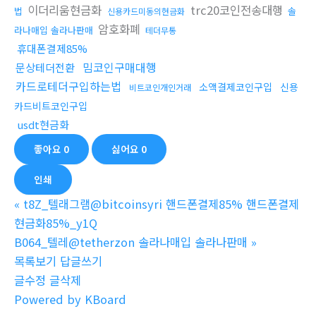
이더리움현금화
trc20코인전송대행
법
솔
신용카드미동의현금화
암호화폐
라나매입 솔라나판매
테더무통
휴대폰결제85%
밈코인구매대행
문상테더전환
카드로테더구입하는법
소액결제코인구입
신용
비트코인개인거래
카드비트코인구입
usdt현금화
좋아요
0
싫어요
0
인쇄
«
t8Z_텔래그램@bitcoinsyri 핸드폰결제85% 핸드폰결제
현금화85%_y1Q
B064_텔레@tetherzon 솔라나매입 솔라나판매
»
목록보기
답글쓰기
글수정
글삭제
Powered by KBoard