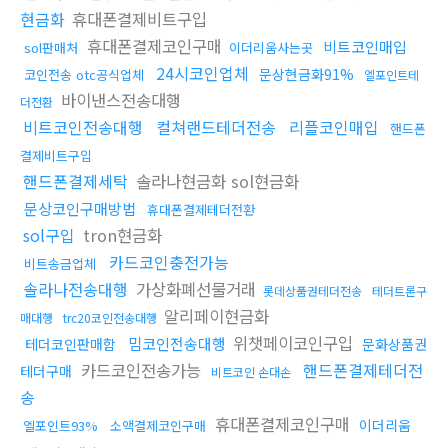
현금화
휴대폰결제비트구입
휴대폰결제코인구매
비트코인매입
sol판매처
이더리움사는곳
24시코인업체
문상현금화91%
코인전송 otc공식업체
엘포인트테
바이낸스전송대행
더전환
비트코인전송대행
컬쳐랜드테더전송
리플코인매입
핸드폰
결제비트구입
핸드폰결제세탁
솔라나현금화 sol현금화
문상코인구매방법
휴대폰결제테더전환
sol구입
tron현금화
카드코인충전가능
비트송금업체
솔라나전송대행
가상화폐선물거래
롯데상품권테더전송
테더트론구
알리페이현금화
매대행
trc20코인전송대행
위챗페이코인구입
밈코인전송대행
테더코인판매함
문화상품권
카드코인전송가능
핸드폰결제테더전
테더구매
비트코인 손대손
송
휴대폰결제코인구매
이더리움
엘포인트93%
소액결제코인구매