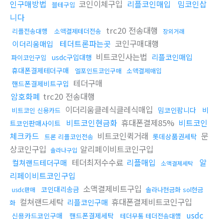
인구매방법
코인이체구입
리플코인매입
밈코인삽
블테구입
니다
trc20 전송대행
리플전송대행
소액결제테더전송
장외거래
테더트론파는곳
코인구매대행
이더리움매입
비트코인사는법
리플코인매입
usdc구입대행
파이코인구입
휴대폰결제테더구매
엘포인트코인구매
소액결제매입
테더구매
핸드폰결제비트구입
암호화폐
trc20 전송대행
이더리움클레식클레식매입
밈코인팝니다
비
비트코인 신용카드
비트코인현금화
휴대폰결제85%
비트코인
트코인판매사이트
체크카드
비트코인퀵거래
문
롯데상품권세탁
트론 리플코인전송
상코인구입
알리페이비트코인구입
솔라나구입
테더최저수수료
리플매입
알
컬쳐랜드테더구매
소액결제세탁
리페이비트코인구입
소액결제비트구입
코인대리송금
솔라나현금화 sol현금
usdc판매
컬쳐랜드세탁
휴대폰결제비트코인구입
리플코인구매
화
usdc
신용카드코인구매
핸드폰결제세탁
테더무통 테더전송대행