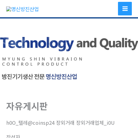
콘
텐
츠
로
건
너
뛰
기
자유게시판
h0O_텔레@coinsp24 장외거래 장외거래업체_i0U
작성자