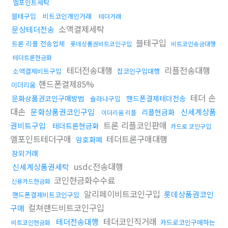
엘포인트세탁
블테구입
비트코인개인거래
테더거래
소액결제세탁
문상테더전송
블테구입
트론 리플 전송업체
롯데상품권비트코인구입
비트코인송금대행
테더트론현금화
테더전송대행
리플전송대행
소액결제비트구입
잡코인구입대행
핸드폰결제85%
이더리움
테더 손
문화상품권코인구매방법
핸드폰결제테더전송
솔라나구입
대손
문화상품권코인구입
신세계상품
리플현금화
이더리움 리플
트론 리플코인판매
권비트구입
테더트론현금화
카드로 코인구입
엘포인트테더구매
테더트론구매대행
암호화폐
장외거래
usdc전송대행
신세계상품권세탁
코인현금화수수료
신용카드현금화
알리페이비트코인구입
롯데상품권코인
핸드폰결제비트코인구입
컬쳐랜드비트코인구입
구매
테더코인직거래
테더전송대행
카드로코인구매하는
비트코인현금화