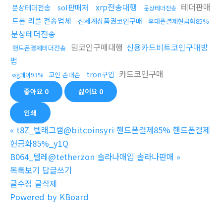
xrp전송대행
테더판매
sol판매처
문상테더전송
문상테더전송
트론 리플 전송업체
신세계상품권코인구매
휴대폰결제현금화85%
문상테더전송
밈코인구매대행
신용카드비트코인구매방
핸드폰결제테더전송
법
카드코인구매
tron구입
코인 손대손
ssg페이93%
좋아요
0
싫어요
0
인쇄
«
t8Z_텔래그램@bitcoinsyri 핸드폰결제85% 핸드폰결제
현금화85%_y1Q
B064_텔레@tetherzon 솔라나매입 솔라나판매
»
목록보기
답글쓰기
글수정
글삭제
Powered by KBoard