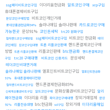
이더리움현금화
알트코인구매
xrp구입
ssg페이비트코인구입
휴대폰결제비트구입
비트코인개인거래
문상코인구매방법
솔라나매입 솔라나판매
카드로코인구매
롯데상품권현금화94%
가능한곳
문상91%
코인돈세탁
trc20 원화구입
비트코인 현금화
ssg페이비트코인구입
테더
컬쳐랜드코인구매방법
핸드폰결제코인구매
트론 리플코인판매
코인매입
잡코인구입대행
방법
리플코인판매
btc현금화
핸드폰결제코인
트론 리플코인판매
문상세탁
trc20 구매대행
비트코인 신용카드
구입
테더코인비대면거래
엘포인트비트코인구입
솔라나매입 솔라나판매
엘포인트현금화
휴대폰결제테더전환
93%
핸드폰결제현금화85%
컬쳐랜드비트코인구입
문화상품권비트코인구입
알리
알트코인구매
신세계상품권비트구입
이더리움 리플
장외거래업체
페이현금화
파이코인구매대행
문상
btc현금화
장외거래
이더리움매입
리플전송대행
91%
sol구입