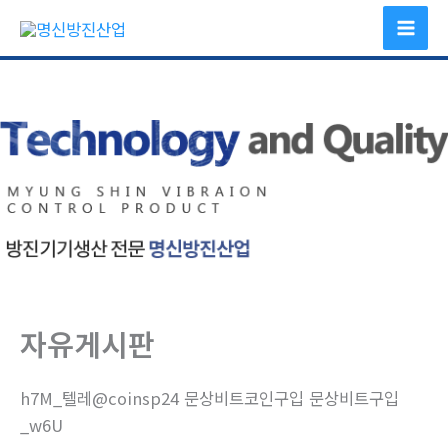
콘
텐
츠
로
건
너
뛰
기
자유게시판
h7M_텔레@coinsp24 문상비트코인구입 문상비트구입
_w6U