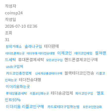
작성자
coinsp24
작성일
2026-07-10 02:36
조회
31
테더판매
솔라나구입
장외거래소
이체코인
컬쳐랜
테더코인매입
테더트론파는곳
테더무통 테더전송대행
드세탁
휴대폰결제세탁
핸드폰결제코인구매
모든코인구입
usdc구입처
블랙테더코인전송
카드코인충전업체
리플코
신세계상품권테더구매
테더전송대행
인파는곳
이더리움파는곳
테더송금업체
엘포
롯데상품권세탁
파이코인구입
리플코인파는곳
인트93%
이더리움 리플코인구매
카드로테더구입하는법
모든코인현금화