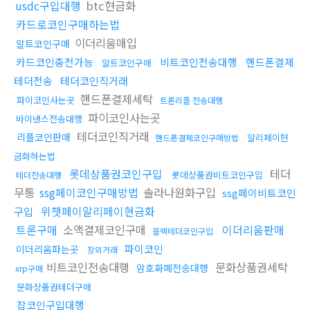
usdc구입대행
btc현금화
카드로코인구매하는법
이더리움매입
알트코인구매
카드코인충전가능
비트코인전송대행
핸드폰결제
알트코인구매
테더전송
테더코인직거래
핸드폰결제세탁
파이코인사는곳
트론리플 전송대행
파이코인사는곳
바이낸스전송대행
테더코인직거래
리플코인판매
알리페이현
핸드폰결제코인구매방법
금화하는법
롯데상품권코인구입
테더
롯데상품권비트코인구입
테더전송대행
무통
ssg페이코인구매방법
솔라나원화구입
ssg페이비트코인
위챗페이알리페이현금화
구입
트론구매
소액결제코인구매
이더리움판매
블랙테더코인구입
파이코인
이더리움파는곳
장외거래
비트코인전송대행
문화상품권세탁
암호화폐전송대행
xrp구매
문화상품권테더구매
잡코인구입대행