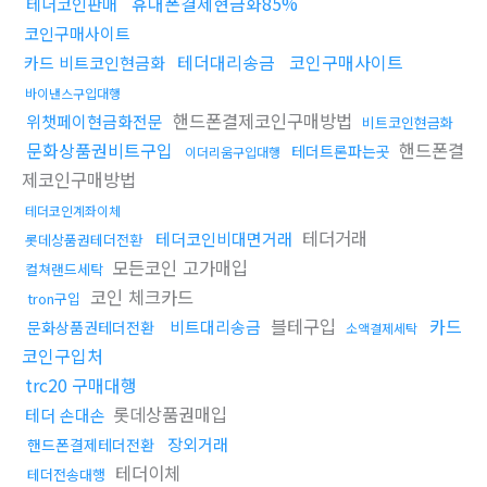
휴대폰결제현금화85%
테더코인판매
코인구매사이트
테더대리송금
코인구매사이트
카드 비트코인현금화
바이낸스구입대행
핸드폰결제코인구매방법
위챗페이현금화전문
비트코인현금화
문화상품권비트구입
핸드폰결
테더트론파는곳
이더리움구입대행
제코인구매방법
테더코인계좌이체
테더거래
테더코인비대면거래
롯데상품권테더전환
모든코인 고가매입
컬쳐랜드세탁
코인 체크카드
tron구입
블테구입
카드
비트대리송금
문화상품권테더전환
소액결제세탁
코인구입처
trc20 구매대행
롯데상품권매입
테더 손대손
장외거래
핸드폰결제테더전환
테더이체
테더전송대행