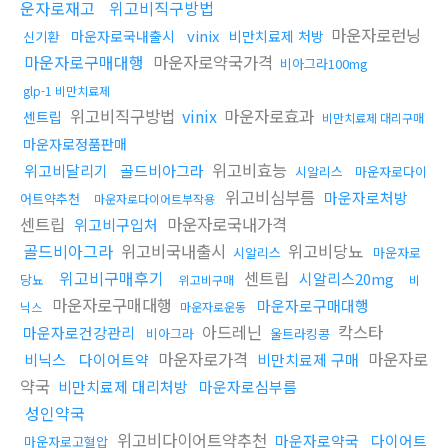
운자로재고
위고비직구방법
마운자로런닝
vinix
마운자로국내출시
비만치료제 처방
신기환
마운자로구매대행
마운자로약국가격
비아그라100mg
glp-1 비만치료제
위고비직구방법
vinix
마운자로효과
센트립
비만치료제 대리구매
마운자로정품판매
위고비효능
위고비달리기
골드비아그라
시알리스
마운자로다이
위고비심부름
마운자로처방
어트약추천
마운자로다이어트부작용
센트립
마운자로국내가격
위고비구입처
골드비아그라
위고비국내출시
위고비당뇨
시알리스
마운자로
위고비구매후기
센트립
시알리스20mg
당뇨
위고비구매
비
마운자로구매대행
마운자로구매대행
닉스
마운자로운동
아드레닌
칵스타
마운자로건강관리
비아그라
울트라킹콩
마운자로가격
마운자로
비닉스
다이어트약
비만치료제 구매
약국
비만치료제 대리처방
마운자로심부름
성인약국
위고비다이어트약추천
마운자로약국
다이어트
마운자로고혈압