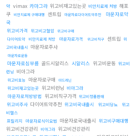
vimax
카마그라
위고비재고있는곳
해포
약
비만치료제 처방
쿠
센트립
마운자로약
비만치료제 구매대행
마운자로다이어트약추천
국
위고비가격
위고비고혈압
위고비구매
센트립
마운자로가격
다이어트약
비만치료제 처방
위
위고비직구
마운자로주사
고비국내출시
마운자로운동
마운자로심부름
골드시알리스
시알리스
위고비운동
위고비
비아그라
런닝
마운자로구매
위고비효능
아드레닌
위고비런닝
비아그라
위고비재고있는곳
위고비직구가격
마운자로처방방법
위고비정품판매
다이어트약추천
위고비주사
위고비국내출시
위고비당뇨
위고
비헬스
마운자로국내출시
위고비구매대행
프릴리지
마운자로식이요법
위고비건강관리
위고비건강관리
비아그라