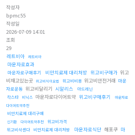
작성자
bpmc55
작성일
2026-07-09 14:01
조회
29
레트비아
레트비아
마운자로효과
비만치료제 대리처방
위고비구매가
위고
마운자로구매후기
비재고있는곳
위고비안전거래
마운
위고비비용
위고비식이요법
위고비달리기
시알리스
자로운동
아드레닌
마운자로다이어트약
위고비구매후기
칵스타
비닉스
마운자로
다이어트약추천
비만치료제 대리구매
위고비가격
신기환
다이어트약추천
마운자로식단
해포쿠
마
위고비삭센다
비만치료제 대리처방