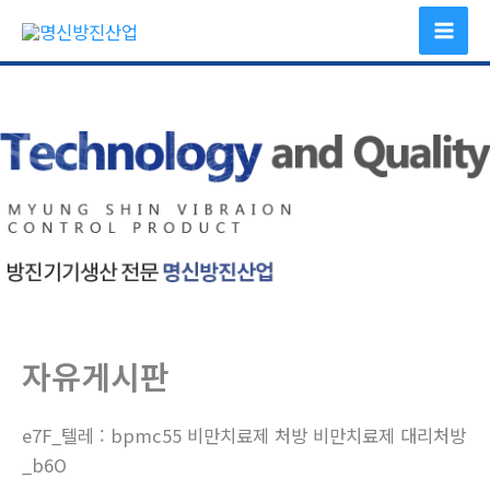
콘
텐
츠
로
건
너
뛰
기
자유게시판
e7F_텔레 : bpmc55 비만치료제 처방 비만치료제 대리처방
_b6O