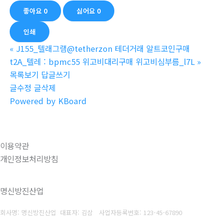
좋아요
0
싫어요
0
인쇄
«
J155_텔래그램@tetherzon 테더거래 알트코인구매
t2A_텔레 : bpmc55 위고비대리구매 위고비심부름_l7L
»
목록보기
답글쓰기
글수정
글삭제
Powered by KBoard
이용약관
개인정보처리방침
명신방진산업
회사명: 명신방진산업 대표자: 김삼
사업자등록번호: 123-45-67890