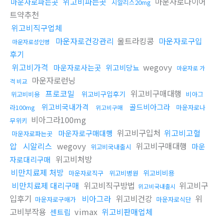
위고비파는곳
마운자로다이어
마운자로파는곳
시알리스20mg
트약추천
위고비직구업체
마운자로건강관리
울트라킹콩
마운자로구입
마운자로성인병
후기
위고비가격
wegovy
마운자로사는곳
위고비당뇨
마운자로 가
마운자로런닝
격 비교
프로코밀
위고비구매대행
위고비구입후기
위고비비용
비아그
위고비국내가격
골드비아그라
라100mg
마운자로나
위고비구매
비아그라100mg
무위키
위고비구입처
위고비고혈
마운자로구매대행
마운자로파는곳
압
시알리스
wegovy
위고비구매대행
마운
위고비국내출시
위고비처방
자로대리구매
비만치료제 처방
위고비비용
마운자로직구
위고비병원
비만치료제 대리구매
위고비직구방법
위고비구
위고비국내출시
입후기
비아그라
위고비건강
위
마운자로구매가
마운자로식단
고비부작용
vimax
위고비판매업체
센트립