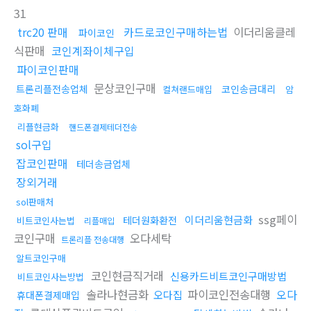
31
trc20 판매
카드로코인구매하는법
이더리움클레
파이코인
식판매
코인계좌이체구입
파이코인판매
문상코인구매
트론리플전송업체
코인송금대리
컬쳐랜드매입
암
호화폐
리플현금화
핸드폰결제테더전송
sol구입
잡코인판매
테더송금업체
장외거래
sol판매처
ssg페이
이더리움현금화
테더원화환전
비트코인사는법
리플매입
코인구매
오다세탁
트론리플 전송대행
알트코인구매
코인현금직거래
신용카드비트코인구매방법
비트코인사는방법
솔라나현금화
파이코인전송대행
오다
오다집
휴대폰결제매입