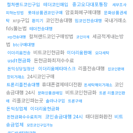
중고오다대포통장
컬쳐랜드코인구입
테더코인매입
세무조사
암호화폐구매대행
롯데상품권코인구매
문화상품권세
피하는방법
xrp구입
코인전송대행
국내거래소
탁
환치기
밈코인전송대행
fds뚫는법
테더전송대행
컬쳐랜드코인구매방법
세금적게내는방
xrp전송대행
코인이체
법
btc구매대행
비트코인현금화
이더리움판매
이더리움전송
오다세탁
usdt현금화
돈현금화최저수수료
리플전송대행
이더리움메타마스크
돈믹싱당일정산
잡코인판매
24시코인구매
장외거래소
휴대폰결제테더전환
코인
트론리플전송대행
돈세탁해외거래소
송금대행 24시
비트코인현금화
문화상품권매입
트론 리플코인판
리플코인파는곳
솔라나구입
매
트론구매
돈믹싱업체
이더리움현금화
코인송금대행 24시
태더원화환전
비트
돈현금화수수료최저
송금업체
모든코인구입가능
골드바세탁현금화