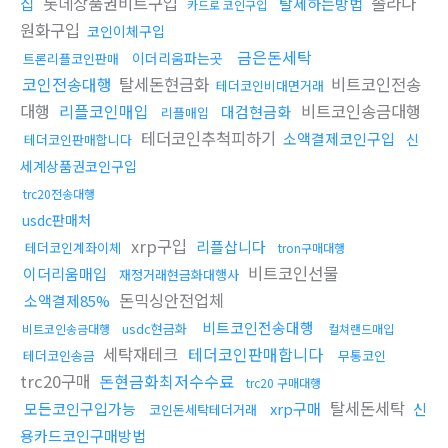
집
롯데상품권비트구입
솔라나
탈세하는방법
카드로 코인구입
원화구입
코인이체구입
금은돈세탁
이더리움파는곳
트론리플코인판매
코인전송대행
탈세돈현금화
비트코인전송
테더코인비대면거래
대행
리플코인매입
비트코인송금대행
대검현금화
리플매입
테더코인추척피하기
소액결제코인구입
신
테더코인판매합니다
세계상품권코인구입
trc20전송대행
usdc판매처
xrp구입
리플삽니다
테더코인계좌이체
tron구매대행
비트코인선물
이더리움매입
재정거래현금화대행사
돈믹싱안전업체
소액결제85%
비트코인전송대행
usdc현금화
비트코인송금대행
컬쳐랜드매입
세탁재테크
테더코인판매합니다
테더코인송금
무통코인
trc20구매
돈현금화최저수수료
trc20 구매대행
탈세돈세탁
모든코인구입가능
xrp구매
신
코인돈세탁테더거래
용카드코인구매방법