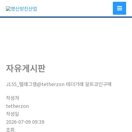
콘
텐
츠
로
건
너
뛰
기
자유게시판
J155_텔래그램@tetherzon 테더거래 알트코인구매
작성자
tetherzon
작성일
2026-07-09 09:39
조회