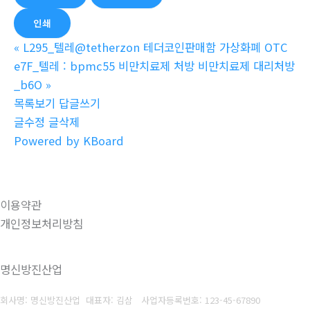
인쇄
«
L295_텔레@tetherzon 테더코인판매함 가상화폐 OTC
e7F_텔레 : bpmc55 비만치료제 처방 비만치료제 대리처방
_b6O
»
목록보기
답글쓰기
글수정
글삭제
Powered by KBoard
이용약관
개인정보처리방침
명신방진산업
회사명: 명신방진산업 대표자: 김삼
사업자등록번호: 123-45-67890