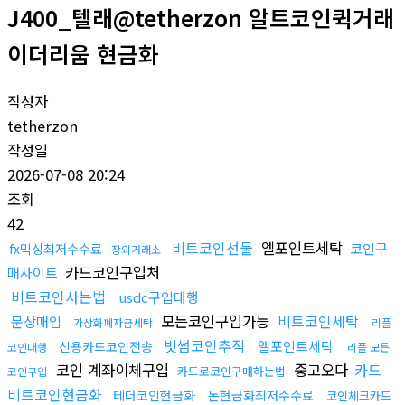
J400_텔래@tetherzon 알트코인퀵거래
이더리움 현금화
작성자
tetherzon
작성일
2026-07-08 20:24
조회
42
비트코인선물
엘포인트세탁
코인구
fx믹싱최저수수료
장외거래소
카드코인구입처
매사이트
비트코인사는법
usdc구입대행
모든코인구입가능
비트코인세탁
문상매입
가상화폐자금세탁
리플
빗썸코인추적
엘포인트세탁
신용카드코인전송
코인대행
리플 모든
코인 계좌이체구입
중고오다
카드
카드로코인구매하는법
코인구입
비트코인현금화
테더코인현금화
돈현금화최저수수료
코인체크카드