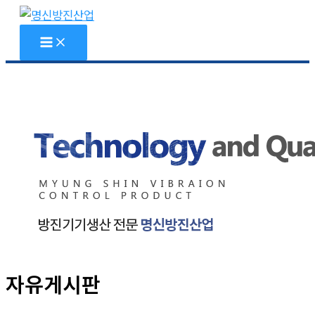
콘
텐
츠
로
건
너
뛰
기
자유게시판