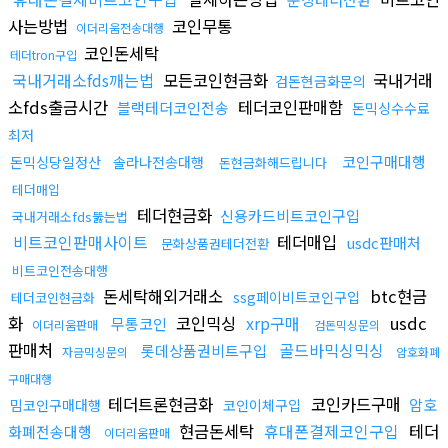
사는방법
코인무통
이더리움전송대행
코인돈세탁
테더tron구입
국내거래소fds깨는법
모든코인현금화
국내거래
검돈현금화문의
소fds출금시간
테더코인판매함
블랙테더코인전송
돈믹싱수수료
최저
코인구매대행
돈믹싱당일정산
솔라나전송대행
돈현금화해드립니다
테더매입
테더현금화
신용카드비트코인구입
국내거래소fds뚫는법
비트코인판매사이트
테더매입
usdc판매처
문화상품권테더전환
비트코인전송대행
돈세탁해외거래소
btc현금
ssg페이비트코인구입
테더코인현금화
화
코인믹싱
xrp구매
usdc
무통코인
이더리움판매
검돈믹싱문의
판매처
골드바믹싱믹싱
롯데상품권비트구입
자금믹싱문의
암호화폐
구매대행
테더트론현금화
코인카드구매
암호
밈코인구매대행
코인이체구입
현금돈세탁
휴대폰결제코인구입
테더
화폐전송대행
이더리움판매