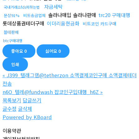
자금세탁
국내거래소fds피하는법
솔라나매입 솔라나판매
trc20 구매대행
문상91%
비트송금업체
롯데상품권테더구매
이더리움현금화
비트코인 카드구매
블테판매
btc구매대행
좋아요
0
싫어요
0
인쇄
«
J399_텔래그램@tetherzon 소액결제코인구매 소액결제테더
전송
n6O_텔레@fundwash 잡코인구입대행_h6Z
»
목록보기
답글쓰기
글수정
글삭제
Powered by KBoard
이용약관
개인정보처리방침