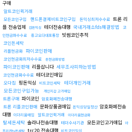
구매
알트코인퀵거래
트론 리
핸드폰결제비트코인구입
모든코인구입
돈믹싱최저수수료
플 전송업체
테더전송대행
국내거래소fds해결방법
코
검돈믹싱
빗썸코인추적
인현금화수수료
중고오다대포통장
코인돈세탁
파이코인판매
리플현금화
코인현금화최저수수료
돈현금화방법
파이코인판매
리플삽니다
세무조사피하는방법
테더코인매입
코인현금화수수료
핑돈믹싱
테더개인거래
오다집
비트코인세탁
모든코인구입가능
개인지갑 고가매입
파이코인
트론구매
암호화폐전송대행
문화상품권매입
암호화폐전송
트론 리플코인판매
돈믹싱당일정산
대행
알트코인퀵거래
이더리움매입
이더리움현금화
탈세돈세탁
솔라나전송대행
모든코인고가매입
테더수사기관
아
trc20 전송대행
비트코인믹싱
프리카tv돈세탁