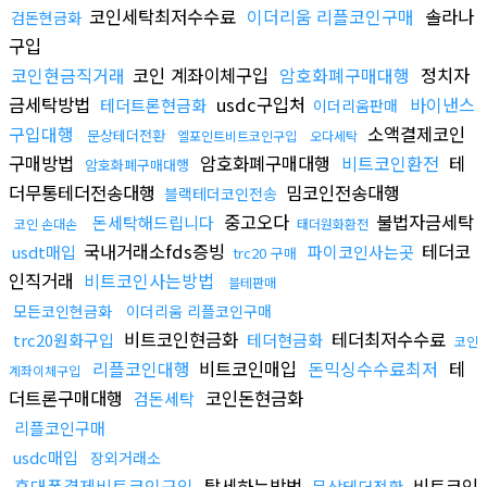
코인세탁최저수수료
이더리움 리플코인구매
솔라나
검돈현금화
구입
코인현금직거래
코인 계좌이체구입
암호화폐구매대행
정치자
금세탁방법
usdc구입처
바이낸스
테더트론현금화
이더리움판매
구입대행
소액결제코인
문상테더전환
엘포인트비트코인구입
오다세탁
구매방법
암호화폐구매대행
비트코인환전
테
암호화폐구매대행
더무통테더전송대행
밈코인전송대행
블랙테더코인전송
중고오다
불법자금세탁
돈세탁해드립니다
코인 손대손
태더원화환전
국내거래소fds증빙
테더코
usdt매입
파이코인사는곳
trc20 구매
인직거래
비트코인사는방법
블테판매
모든코인현금화
이더리움 리플코인구매
비트코인현금화
테더최저수수료
trc20원화구입
테더현금화
코인
리플코인대행
비트코인매입
돈믹싱수수료최저
테
계좌이체구입
더트론구매대행
코인돈현금화
검돈세탁
리플코인구매
usdc매입
장외거래소
휴대폰결제비트코인구입
탈세하는방법
비트코인
문상테더전환