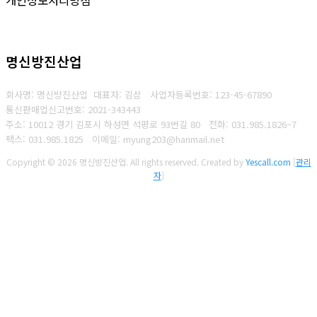
명신방진산업
회사명: 명신방진산업 대표자: 김삼
사업자등록번호: 123-45-67890
통신판매업신고번호: 2021-343443
주소: 10012 경기 김포시 하성면 석평로 93번길 80
전화: 031.985.1826~7
팩스: 031.985.1825
이메일: myung203@hanmail.net
Copyright © 2026 명신방진산업. All rights reserved.
Created by
Yescall.com
[
관리
자
]