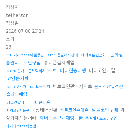
작성자
tetherzon
작성일
2026-07-08 20:24
조회
29
문화상
국내거래소fds해결방법
이더리움클레식판매
테더트론현금화
품권비트코인구입
휴대폰결제매입
테더전송대행
테더코인매입
trc20 판매
돈세탁최저수수료
코인돈세탁
비트코인판매사이트
돈믹싱당일정산
usdc구입처
usdc구입처
솔라나매입
테더손대손
밈코인팝니다
문상테더전환
알트코인구매
가
비트코인손대손
파이코인사는곳
상화폐선물거래
테더트론구매대행
핸드폰결제비트코인구입
국
내거래소fds깨는법