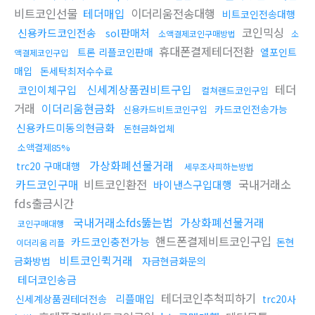
비트코인선물
테더매입
이더리움전송대행
비트코인전송대행
코인믹싱
신용카드코인전송
sol판매처
소액결제코인구매방법
소
휴대폰결제테더전환
트론 리플코인판매
엘포인트
액결제코인구입
매입
돈세탁최저수수료
신세계상품권비트구입
테더
코인이체구입
컬쳐랜드코인구입
거래
이더리움현금화
카드코인전송가능
신용카드비트코인구입
신용카드미동의현금화
돈현금화업체
소액결제85%
가상화폐선물거래
trc20 구매대행
세무조사피하는방법
카드코인구매
비트코인환전
국내거래소
바이낸스구입대행
fds출금시간
국내거래소fds뚫는법
가상화폐선물거래
코인구매대행
핸드폰결제비트코인구입
카드코인충전가능
돈현
이더리움 리플
비트코인퀵거래
금화방법
자금현금화문의
테더코인송금
테더코인추척피하기
리플매입
신세계상품권테더전송
trc20사