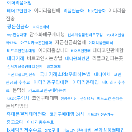
이더리움매입
이더리움판매
이더리움
테더코인판매
리플현금화
btc현금화
전송
핑돈현금화
해외돈세탁
암호화폐구매대행
xrp전송대행
신세계상품권비트구입
ssg페이현금
자금현금화업체
아프리카tv돈현금화
이더리움클레식
화93%
이더리움삽니다
테더코인판매함
비트코인전송대행
테더코인판매
테더거래
비트코인사는방법
리플코인파는곳
태더원화환전
신세계상품권테더전환
암호화폐
국내거래소fds우회하는법
테더이체
코인
트론리플코인전송
이더리움구입대행
이더리움매입
현금화 수수료
테더최저수수
돈믹싱
료
카드로코인구매하는법
코인구매대행
usdc구입처
비트코인 손대손
현금돈믹싱
문상91%
돈세탁방법
휴대폰결제테더전환
코인구매대행 24시
카드코인전송가능
중고오다
이더리움수수료
fx세탁최저수수료
문화상품권매입
xrp구매
비트코인전송대행