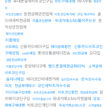
휴대폰결제비트코인구입
btc구매대행
테더무통
는법
핑돈믹
싱
돈현금화안전업체
골
비트코인퀵거래
코인 체크카드
비트코인환전
드바세탁현금화
국내거래소fds뚫어주는곳
돈
리플코인판매
믹싱안전업체
파이코인판매
리플매입
신용카드테더구입
신용카드비트코인
태더원화환전
비트매입
구매방법
롯데상품권테더전송
오다집
usdc매입
btc현금화
검돈현금화업체
문상테더구매
핸드폰결제현금화85%
소액결제
리플코인구매
비트코인구입
솔라나매입
테더코인비대면거래
돈믹싱수수료
오다집수수료
코인세탁최저수수료
최저
현금화재테크
알
비트코인환전
이더리움구입대행
현금돈현금화
비트코인송금대행
리페이코인구입
국내거래소fds막혔을때
암호
이더리움삽니다
비트코인개인거래
화폐구매대행
국내거래소fds시간
소액결제코