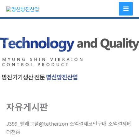
콘
텐
츠
로
건
너
뛰
기
자유게시판
J399_텔래그램@tetherzon 소액결제코인구매 소액결제테
더전송