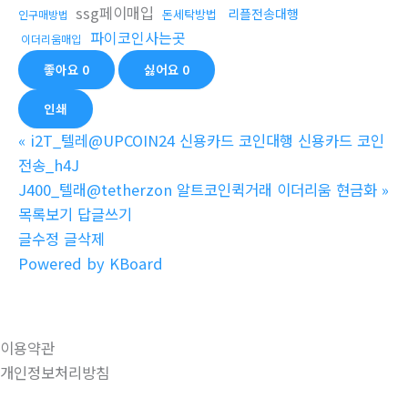
ssg페이매입
리플전송대행
돈세탁방법
인구매방법
파이코인사는곳
이더리움매입
좋아요
0
싫어요
0
인쇄
«
i2T_텔레@UPCOIN24 신용카드 코인대행 신용카드 코인
전송_h4J
J400_텔래@tetherzon 알트코인퀵거래 이더리움 현금화
»
목록보기
답글쓰기
글수정
글삭제
Powered by KBoard
이용약관
개인정보처리방침