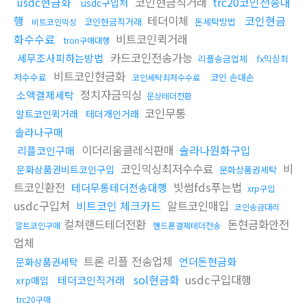
usdc현금화
코인현금직거래
trc20코인전송대
usdc구입처
행
테더이체
코인현금
코인현금직거래
돈세탁방법
비트코인믹싱
화수수료
비트코인퀵거래
tron구매대행
카드코인전송가능
세무조사피하는방법
리플송금업체
fx믹싱최
비트코인현금화
저수수료
코인 손대손
코인세탁최저수수료
정치자금믹싱
소액결제세탁
문상테더전환
코인무통
알트코인퀵거래
테더개인거래
솔라나구매
이더리움클레식판매
솔라나원화구입
리플코인구매
코인믹싱최저수수료
비
문화상품권비트코인구입
문화상품권세탁
트코인환전
빗썸fds푸는법
테더무통테더전송대행
xrp구입
usdc구입처
비트코인 체크카드
알트코인매입
코인송금대리
컬쳐랜드테더전환
돈현금화안전
알트코인구매
핸드폰결제테더전송
업체
트론 리플 전송업체
언더돈현금화
문화상품권세탁
sol현금화
usdc구입대행
테더코인직거래
xrp매입
trc20구매