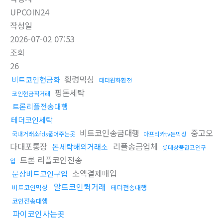
UPCOIN24
작성일
2026-07-02 07:53
조회
26
횡령믹싱
비트코인현금화
태더원화환전
핑돈세탁
코인현금직거래
트론리플전송대행
테더코인세탁
비트코인송금대행
중고오
국내거래소fds뚫어주는곳
아프리카tv돈믹싱
다대포통장
리플송금업체
돈세탁해외거래소
롯데상품권코인구
트론 리플코인전송
입
소액결제매입
문상비트코인구입
알트코인퀵거래
비트코인믹싱
테더전송대행
코인전송대행
파이코인사는곳