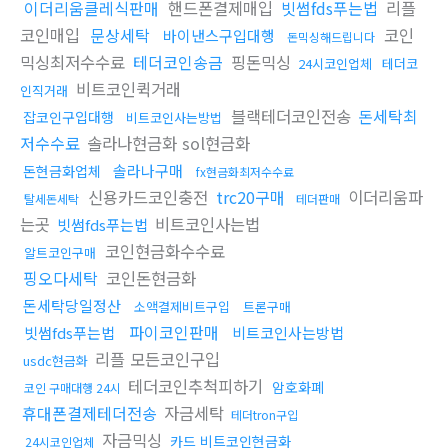
이더리움클레식판매
핸드폰결제매입
빗썸fds푸는법
리플
코인매입
문상세탁
코인
바이낸스구입대행
돈믹싱해드립니다
믹싱최저수수료
테더코인송금
핑돈믹싱
24시코인업체
테더코
비트코인퀵거래
인직거래
블랙테더코인전송
돈세탁최
잡코인구입대행
비트코인사는방법
저수수료
솔라나현금화 sol현금화
솔라나구매
돈현금화업체
fx현금화최저수수료
신용카드코인충전
trc20구매
이더리움파
탈세돈세탁
테더판매
는곳
비트코인사는법
빗썸fds푸는법
코인현금화수수료
알트코인구매
핑오다세탁
코인돈현금화
돈세탁당일정산
소액결제비트구입
트론구매
파이코인판매
빗썸fds푸는법
비트코인사는방법
리플 모든코인구입
usdc현금화
테더코인추척피하기
암호화폐
코인 구매대행 24시
휴대폰결제테더전송
자금세탁
테더tron구입
자금믹싱
카드 비트코인현금화
24시코인업체