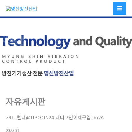
콘
텐
츠
로
건
너
뛰
기
자유게시판
z9T_텔레@UPCOIN24 테더코인이체구입_m2A
작성자