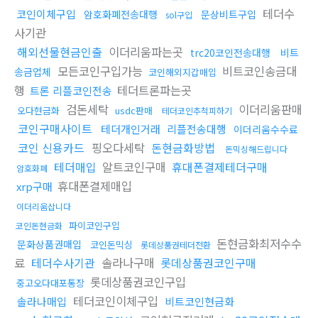
테더수
코인이체구입
암호화폐전송대행
문상비트구입
sol구입
사기관
해외선물현금인출
이더리움파는곳
trc20코인전송대행
비트
모든코인구입가능
비트코인송금대
송금업체
코인해외지갑매입
행
테더트론파는곳
트론 리플코인전송
검돈세탁
이더리움판매
오다현금화
usdc판매
테더코인추척피하기
코인구매사이트
테더개인거래
리플전송대행
이더리움수수료
코인 신용카드
핑오다세탁
돈현금화방법
돈믹싱해드립니다
테더매입
알트코인구매
휴대폰결제테더구매
암호화폐
휴대폰결제매입
xrp구매
이더리움삽니다
파이코인구입
코인돈현금화
돈현금화최저수수
문화상품권매입
코인돈믹싱
롯데상품권테더전환
료
테더수사기관
솔라나구매
롯데상품권코인구매
롯데상품권코인구입
중고오다대포통장
테더코인이체구입
솔라나매입
비트코인현금화