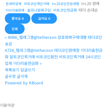
trc20 판매
돈세탁업체
비트코인개인거래
trc20코인전송대행
테더 손대손
솔라나원화구입
비트코인현금화
이더리움판매
좋아요
0
싫어요
0
인쇄
«
B066_텔래그램@tetherzon 암호화폐구매대행 테더코인
송금
A724_텔레그램@tetherzon 테더코인판매함 이더리움현금
화 알트코인퀵거래 비트코인환전 비트코인퀵거래 24시코인
업체 이더리움현금화
»
목록보기
답글쓰기
글수정
글삭제
Powered by KBoard
이용약관