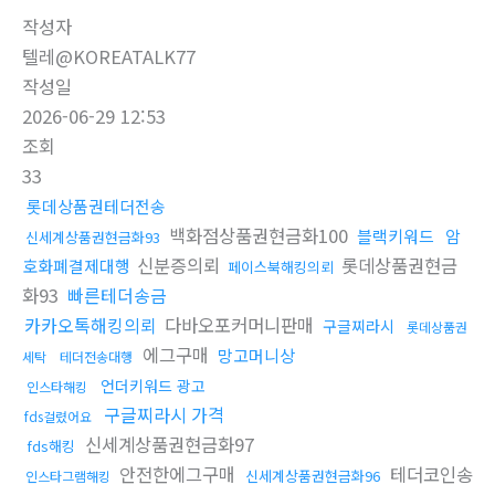
작성자
텔레@KOREATALK77
작성일
2026-06-29 12:53
조회
33
롯데상품권테더전송
백화점상품권현금화100
블랙키워드
암
신세계상품권현금화93
신분증의뢰
롯데상품권현금
호화폐결제대행
페이스북해킹의뢰
화93
빠른테더송금
카카오톡해킹의뢰
다바오포커머니판매
구글찌라시
롯데상품권
에그구매
망고머니상
세탁
테더전송대행
언더키워드 광고
인스타해킹
구글찌라시 가격
fds걸렸어요
신세계상품권현금화97
fds해킹
안전한에그구매
테더코인송
신세계상품권현금화96
인스타그램해킹