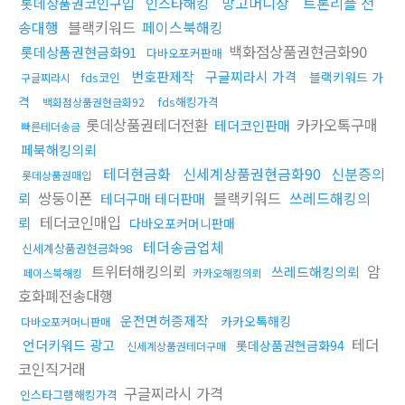
망고머니상
트론리플 전
롯데상품권코인구입
인스타해킹
송대행
블랙키워드
페이스북해킹
백화점상품권현금화90
롯데상품권현금화91
다바오포커판매
번호판제작
구글찌라시 가격
블랙키워드 가
fds코인
구글찌라시
격
fds해킹가격
백화점상품권현금화92
롯데상품권테더전환
카카오톡구매
테더코인판매
빠른테더송금
페북해킹의뢰
테더현금화
신세계상품권현금화90
신분증의
롯데상품권매입
뢰
쌍둥이폰
블랙키워드
쓰레드해킹의
테더구매 테더판매
뢰
테더코인매입
다바오포커머니판매
테더송금업체
신세계상품권현금화98
트위터해킹의뢰
암
쓰레드해킹의뢰
페이스북해킹
카카오해킹의뢰
호화폐전송대행
운전면허증제작
카카오톡해킹
다바오포커머니판매
테더
언더키워드 광고
롯데상품권현금화94
신세계상품권테더구매
코인직거래
구글찌라시 가격
인스타그램해킹가격