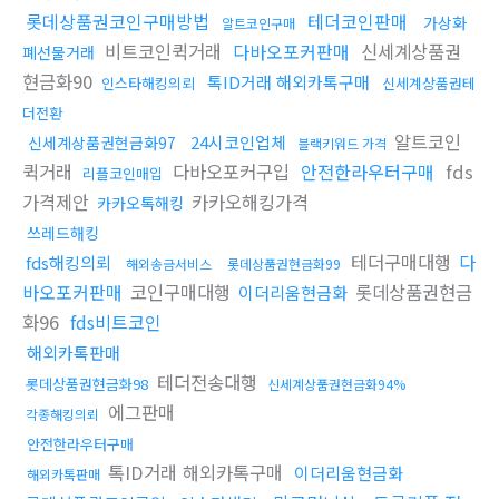
롯데상품권코인구매방법
테더코인판매
가상화
알트코인구매
비트코인퀵거래
다바오포커판매
신세계상품권
폐선물거래
현금화90
톡ID거래 해외카톡구매
인스타해킹의뢰
신세계상품권테
더전환
알트코인
24시코인업체
신세계상품권현금화97
블랙키워드 가격
퀵거래
다바오포커구입
안전한라우터구매
fds
리플코인매입
가격제안
카카오해킹가격
카카오톡해킹
쓰레드해킹
테더구매대행
다
fds해킹의뢰
해외송금서비스
롯데상품권현금화99
바오포커판매
코인구매대행
롯데상품권현금
이더리움현금화
화96
fds비트코인
해외카톡판매
테더전송대행
롯데상품권현금화98
신세계상품권현금화94%
에그판매
각종해킹의뢰
안전한라우터구매
톡ID거래 해외카톡구매
이더리움현금화
해외카톡판매