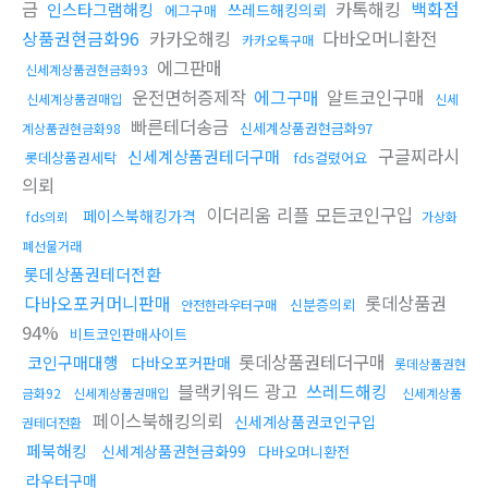
금
카톡해킹
백화점
인스타그램해킹
쓰레드해킹의뢰
에그구매
상품권현금화96
카카오해킹
다바오머니환전
카카오톡구매
에그판매
신세계상품권현금화93
운전면허증제작
에그구매
알트코인구매
신세계상품권매입
신세
빠른테더송금
신세계상품권현금화97
계상품권현금화98
구글찌라시
신세계상품권테더구매
롯데상품권세탁
fds걸렸어요
의뢰
이더리움 리플 모든코인구입
페이스북해킹가격
fds의뢰
가상화
폐선물거래
롯데상품권테더전환
다바오포커머니판매
롯데상품권
신분증의뢰
안전한라우터구매
94%
비트코인판매사이트
롯데상품권테더구매
코인구매대행
다바오포커판매
롯데상품권현
블랙키워드 광고
쓰레드해킹
금화92
신세계상품권매입
신세계상품
페이스북해킹의뢰
신세계상품권코인구입
권테더전환
페북해킹
신세계상품권현금화99
다바오머니환전
라우터구매