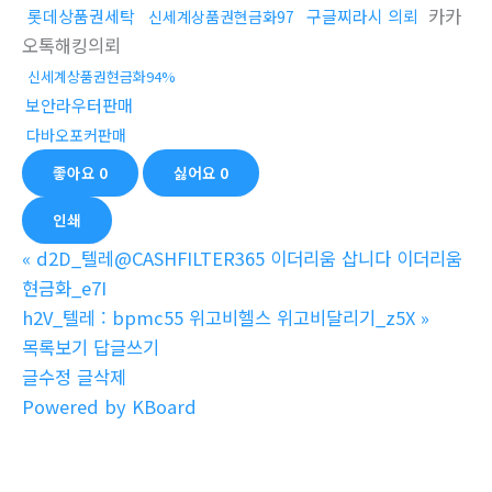
카카
롯데상품권세탁
구글찌라시 의뢰
신세계상품권현금화97
오톡해킹의뢰
신세계상품권현금화94%
보안라우터판매
다바오포커판매
좋아요
0
싫어요
0
인쇄
«
d2D_텔레@CASHFILTER365 이더리움 삽니다 이더리움
현금화_e7I
h2V_텔레 : bpmc55 위고비헬스 위고비달리기_z5X
»
목록보기
답글쓰기
글수정
글삭제
Powered by KBoard