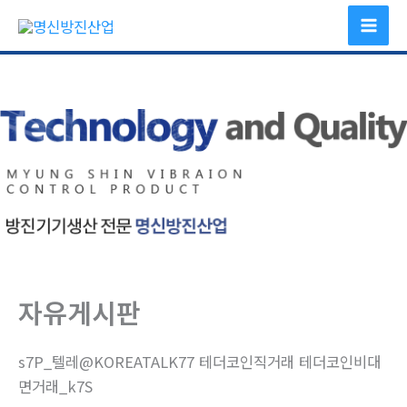
콘
텐
츠
로
건
너
뛰
기
자유게시판
s7P_텔레@KOREATALK77 테더코인직거래 테더코인비대
면거래_k7S