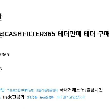
판
CASHFILTER365 테더판매 테더 구매
R365
8
국내거래소fds출금시간
방법
카드로코인구매하는법
트론리플전송업체
usdc현금화
료
바이낸스코인삽니다
코인무통
tron현금화