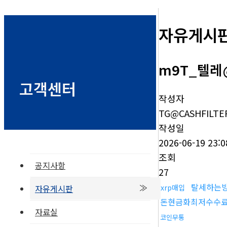
자유게시
m9T_텔레@
고객센터
작성자
TG@CASHFILTE
작성일
2026-06-19 23:0
조회
공지사항
27
탈세하는
자유게시판
xrp매입
돈현금화최저수수
자료실
코인무통