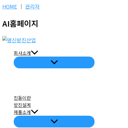
콘
HOME
│
관리자
텐
AI홈페이지
츠
로
건
너
회사소개
뛰
기
진동이란
방진설계
제품소개