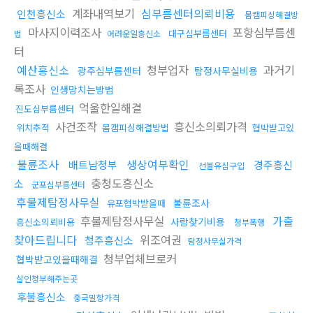
계좌내역보기
심부름센터의뢰비용
인천흥신소
몸캠피싱해결방
마사지이력조사
포항심부름센
대구심부름센터
법
어려운일흥신소
터
예산흥신소
청부업자
과거기
광주심부름센터
탐정사무실비용
록조사
인생망치는방법
억울한일해결
진도심부름센터
사건조작
흥신소의뢰가격
위치추적
몸캠피싱해결방법
협박받고있
을때해결
불륜조사
생상여부확인
배트남청부
경주흥신
선불유심구입
충청도흥신소
소
군포심부름센터
후불제탐정사무실
불륜조사
유포협박받을때
후불제탐정사무실
가출
사람찾기비용
흥신소의뢰비용
청부폭행
찾아드립니다
위조여권
청주흥신소
탐정사무실가격
청부업체브로커
협박받고있을때해결
살인청부해주는곳
후불흥신소
중국밀항가격