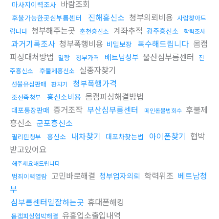
바람조회
마사지이력조사
진해흥신소
청부의뢰비용
후불가능한곳심부름센터
사람찾아드
청부해주는곳
계좌추적
광주흥신소
립니다
춘천흥신소
학력조사
과거기록조사
청부폭행비용
복수해드립니다
몸캠
비밀보장
피싱대처방법
울산심부름센터
배트남청부
밀항
청부가격
진
실종자찾기
주흥신소
후불제흥신소
청부폭행가격
선불유심판매
환치기
몸캠피싱해결방법
흥신소비용
조선족청부
증거조작
부산심부름센터
후불제
대포통장판매
떼인돈불법회수
흥신소
군포흥신소
내차찾기
아이폰찾기
협박
흥신소
대포차찾는법
필리핀청부
받고있어요
해주세요해드립니다
고민바로해결
학력위조
베트남청
청부업자의뢰
범죄이력열람
부
심부름센터일잘하는곳
휴대폰해킹
유흥업소출입내역
몸캠피싱협박해결