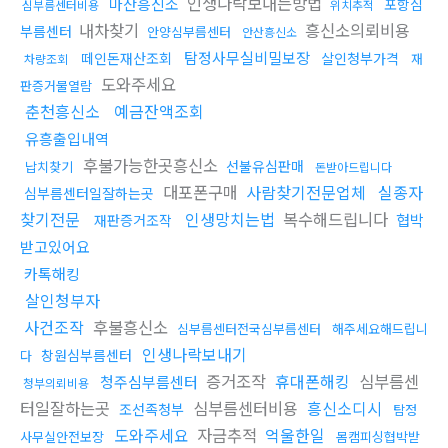
인생나락보내는방법
마산흥신소
포항심
심부름센터비용
위치추적
내차찾기
흥신소의뢰비용
부름센터
안양심부름센터
안산흥신소
탐정사무실비밀보장
떼인돈재산조회
살인청부가격
재
차량조회
도와주세요
판증거물열람
춘천흥신소
예금잔액조회
유흥출입내역
후불가능한곳흥신소
선불유심판매
납치찾기
돈받아드립니다
대포폰구매
사람찾기전문업체
실종자
심부름센터일잘하는곳
찾기전문
인생망치는법
복수해드립니다
협박
재판증거조작
받고있어요
카톡해킹
살인청부자
사건조작
후불흥신소
심부름센터전국심부름센터
해주세요해드립니
인생나락보내기
창원심부름센터
다
증거조작
휴대폰해킹
심부름센
청주심부름센터
청부의뢰비용
터일잘하는곳
심부름센터비용
흥신소디시
조선족청부
탐정
도와주세요
자금추적
억울한일
사무실안전보장
몸캠피싱협박받