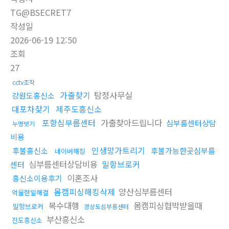
TG@BSECRET7
작성일
2026-06-19 12:50
조회
27
cctv조작
가출찾기
탐정사무실
강원도흥신소
대포차찾기
제주도흥신소
포항심부름센터
가출찾아드립니다
심부름센터상담
누명벗기
비용
인생망가트리기
후불흥신소
후불가능한곳심부름
네이버해킹
심부름센터상담비용
밀항브로커
센터
이혼조사
흥신소이용후기
몸캠피싱해킹삭제
양산심부름센터
억울한일해결
복수대행
몸캠피싱협박받을때
밀항브로커
경상도심부름센터
부산흥신소
진도흥신소