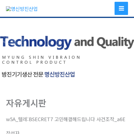
콘
텐
츠
로
건
너
뛰
기
자유게시판
w5A_텔레:BSECRET7 고민해결해드립니다 사건조작_a6E
작성자