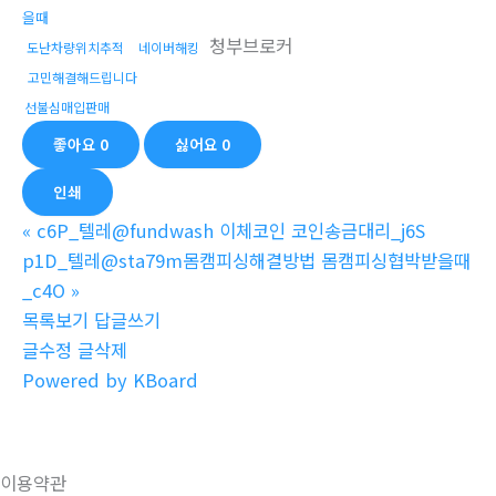
을때
청부브로커
도난차량위치추적
네이버해킹
고민해결해드립니다
선불심매입판매
좋아요
0
싫어요
0
인쇄
«
c6P_텔레@fundwash 이체코인 코인송금대리_j6S
p1D_텔레@sta79m몸캠피싱해결방법 몸캠피싱협박받을때
_c4O
»
목록보기
답글쓰기
글수정
글삭제
Powered by KBoard
이용약관