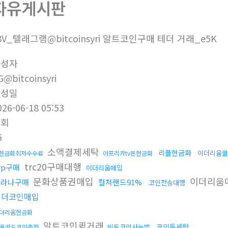
자유게시판
8V_텔래그램@bitcoinsyri 알트코인구매 테더 거래_e5K
작성자
G@bitcoinsyri
작성일
026-06-18 05:53
조회
5
소액결제세탁
리플현금화
이더리움클
x현금화최저수수료
아프리카tv돈현금화
trc20구매대행
rp구매
이더리움매입
문화상품권매입
이더리움
솔라나구매
컬쳐랜드91%
코인전송대행
테더코인매입
더리움현금화
알트코인퀵거래
코인돈세탁
비트코인사는법
용카드코인충전