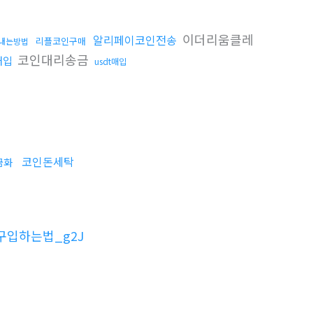
이더리움클레
알리페이코인전송
리플코인구매
내는방법
코인대리송금
매입
usdt매입
코인돈세탁
금화
구입하는법_g2J