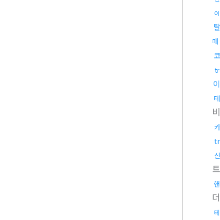
이
매
t
테
t
핸
테