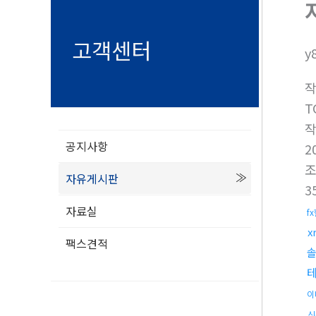
고객센터
y
T
공지사항
2
자유게시판
3
자료실
f
x
팩스견적
이
신