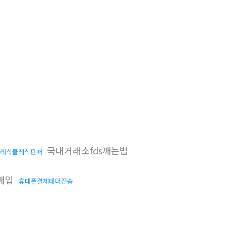
국내거래소fds깨는법
레식클레식판매
매입
휴대폰결제테더전송