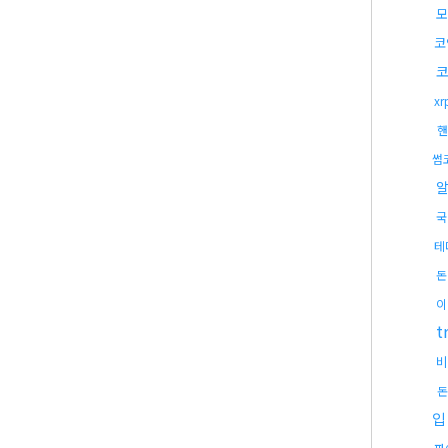
모
코
x
핸
썸
국
테
돈
이
t
비
돈
입