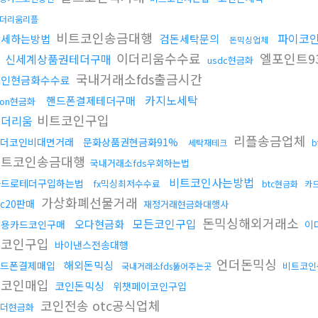
더리움리플
비트코인송금대행
파이코
탈세하는방법
검돈세탁문의
돈믹싱업체
이더리움수수료
엘포인트9
신세계상품권테더구매
usdc현금화
국내거래소fds출금시간
코인현금화수수료
카지노세탁
핸드폰결제테더구매
ron현금화
비트코인구입
이더리움
리플송금업체
더코인비대면거래
문화상품권현금화91%
세탁재테크
b
비트코인송금대행
국내거래소fds우회하는법
비트코인사는방법
카드로테더구입하는법
fx믹싱최저수수료
btc현금화
카
가상화폐선물거래
rc20판매
재정거래현금화대행사
돈믹싱해외거래소
모든코인구입
오다현금화
신용카드코인구매
이
트코인구입
바이낸스전송대행
언더돈믹싱
해외돈믹싱
드폰결제매입
비트코인
국내거래소fds뚫어주는곳
더코인매입
코인돈믹싱
위챗페이코인구입
코인전송 otc공식업체
더현금화