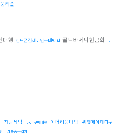
리움리플
인대행
골드바세탁현금화
핸드폰결제코인구매방법
빗
%
자금세탁
이더리움매입
위쳇페이테더구
tron구매대행
환
리플송금업체