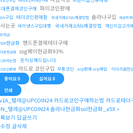
이코인구입
테더코인비대면거래
파이코인판매
휴대폰결제코인구매
솔라나구입
테더코인판매함
ron구입
국내거래소fds해결방법
세금적게
식사는곳
국내거래소fds해결방법
바이낸스구입대행
개인지갑고가
외자금
핸드폰결제테더구매
ron현금화
ssg페이현금화93%
더돈현금화
돈믹싱해드립니다
rc20사는법
카드로 코인구입
무통코인
xrp판매 xrp매입
이더리움현
더코인판매
좋아요
0
싫어요
0
인쇄
v1A_텔레@UPCOIN24 카드로코인구매하는법 카드로테더
0N_텔레@UPCOIN24 솔라나현금화sol현금화_a5X
»
목록보기
답글쓰기
글수정
글삭제