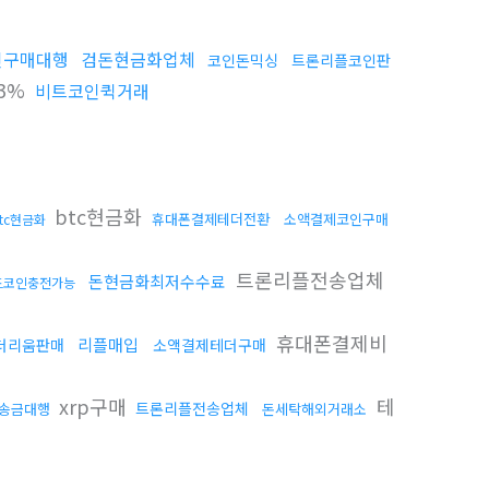
인구매대행
검돈현금화업체
코인돈믹싱
트론리플코인판
3%
비트코인퀵거래
btc현금화
휴대폰결제테더전환
소액결제코인구매
tc현금화
트론리플전송업체
돈현금화최저수수료
드코인충전가능
휴대폰결제비
리플매입
더리움판매
소액결제테더구매
xrp구매
테
트론리플전송업체
송금대행
돈세탁해외거래소