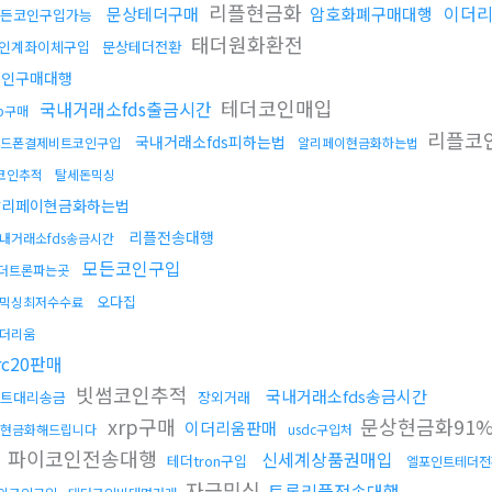
리플현금화
이더
문상테더구매
암호화폐구매대행
든코인구입가능
태더원화환전
인계좌이체구입
문상테더전환
코인구매대행
테더코인매입
국내거래소fds출금시간
rp구매
리플코
국내거래소fds피하는법
드폰결제비트코인구입
알리페이현금화하는법
코인추적
탈세돈믹싱
알리페이현금화하는법
리플전송대행
내거래소fds송금시간
모든코인구입
더트론파는곳
오다집
믹싱최저수수료
더리움
rc20판매
빗썸코인추적
국내거래소fds송금시간
트대리송금
장외거래
xrp구매
문상현금화91
이더리움판매
현금화해드립니다
usdc구입처
파이코인전송대행
신세계상품권매입
테더tron구입
엘포인트테더전
자금믹싱
트론리플전송대행