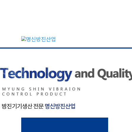
콘
텐
츠
로
건
너
뛰
기