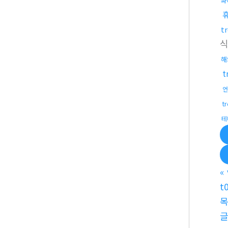
파
t
해
t
언
t
테
«
t