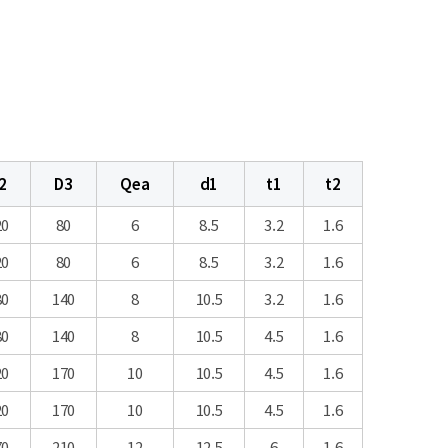
2
D3
Qea
d1
t1
t2
20
80
6
8.5
3.2
1.6
20
80
6
8.5
3.2
1.6
80
140
8
10.5
3.2
1.6
80
140
8
10.5
4.5
1.6
20
170
10
10.5
4.5
1.6
20
170
10
10.5
4.5
1.6
70
210
12
12.5
6
1.6