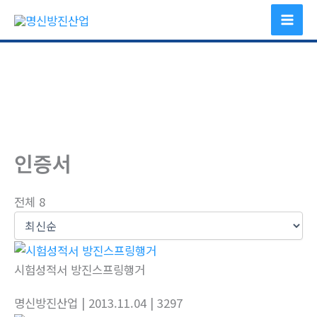
콘
텐
츠
로
건
너
뛰
기
인증서
전체 8
시험성적서 방진스프링행거
명신방진산업
| 2013.11.04
| 3297